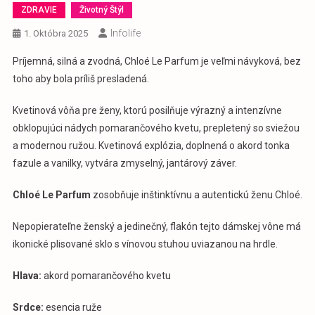
ZDRAVIE
Životný Štýl
Infolife
1. Októbra 2025
Príjemná, silná a zvodná, Chloé Le Parfum je veľmi návyková, bez
toho aby bola príliš presladená.
Kvetinová vôňa pre ženy, ktorú posilňuje výrazný a intenzívne
obklopujúci nádych pomarančového kvetu, prepletený so sviežou
a modernou ružou. Kvetinová explózia, doplnená o akord tonka
fazule a vanilky, vytvára zmyselný, jantárový záver.
Chloé Le Parfum
zosobňuje inštinktívnu a autentickú ženu Chloé.
Nepopierateľne ženský a jedinečný, flakón tejto dámskej vône má
ikonické plisované sklo s vínovou stuhou uviazanou na hrdle.
Hlava:
akord pomarančového kvetu
Srdce:
esencia ruže