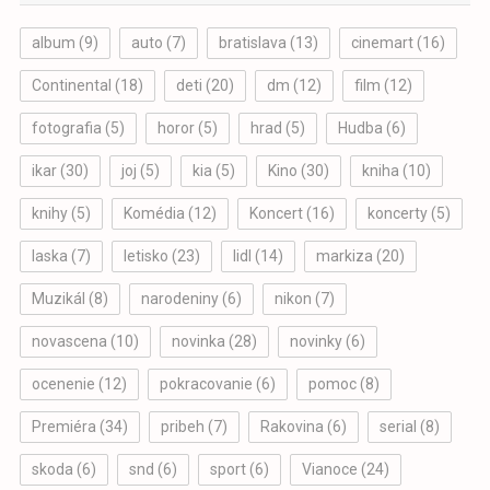
album
(9)
auto
(7)
bratislava
(13)
cinemart
(16)
Continental
(18)
deti
(20)
dm
(12)
film
(12)
fotografia
(5)
horor
(5)
hrad
(5)
Hudba
(6)
ikar
(30)
joj
(5)
kia
(5)
Kino
(30)
kniha
(10)
knihy
(5)
Komédia
(12)
Koncert
(16)
koncerty
(5)
laska
(7)
letisko
(23)
lidl
(14)
markiza
(20)
Muzikál
(8)
narodeniny
(6)
nikon
(7)
novascena
(10)
novinka
(28)
novinky
(6)
ocenenie
(12)
pokracovanie
(6)
pomoc
(8)
Premiéra
(34)
pribeh
(7)
Rakovina
(6)
serial
(8)
skoda
(6)
snd
(6)
sport
(6)
Vianoce
(24)