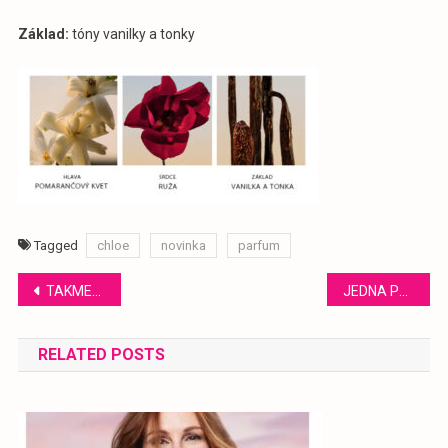
Základ:
tóny vanilky a tonky
Tagged
chloe
novinka
parfum
Navigácia
TAKMER DOKONALÁ
JEDNA PRAVDA NIKDY NESTAČÍ
v
RELATED POSTS
článku