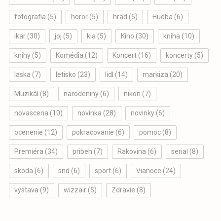
fotografia
(5)
horor
(5)
hrad
(5)
Hudba
(6)
ikar
(30)
joj
(5)
kia
(5)
Kino
(30)
kniha
(10)
knihy
(5)
Komédia
(12)
Koncert
(16)
koncerty
(5)
laska
(7)
letisko
(23)
lidl
(14)
markiza
(20)
Muzikál
(8)
narodeniny
(6)
nikon
(7)
novascena
(10)
novinka
(28)
novinky
(6)
ocenenie
(12)
pokracovanie
(6)
pomoc
(8)
Premiéra
(34)
pribeh
(7)
Rakovina
(6)
serial
(8)
skoda
(6)
snd
(6)
sport
(6)
Vianoce
(24)
vystava
(9)
wizzair
(5)
Zdravie
(8)