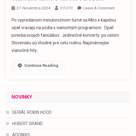
Infolife
On
27. Novembra 2024
Leave A Comment
Vianočné
Po vypredanom minuloročnom turné sa Miro s kapelou
Turné
opäť vracajú na pódia s vianočným programom . Opäť
S
potešia svojich fanúšikov. Jedinečné koncerty po celom
Mirom
Slovensku sú vhodné pre celú rodinu. Najznámejšie
Jarošom
vianočné hity:
Continue Reading
NOVINKY
SERIÁL ROBIN HOOD
HUBERT GRAND
ADONIXS