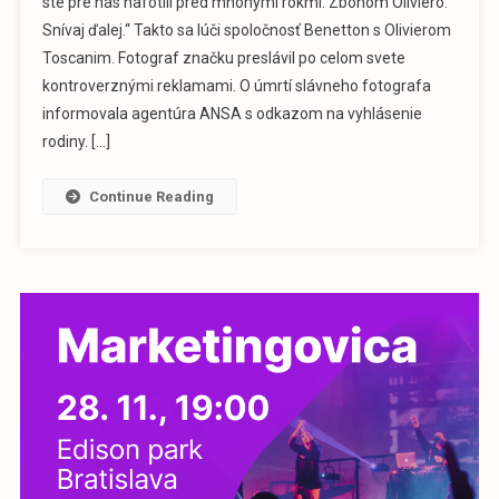
ste pre nás nafotili pred mnohými rokmi. Zbohom Oliviero.
Snívaj ďalej.“ Takto sa lúči spoločnosť Benetton s Olivierom
Toscanim. Fotograf značku preslávil po celom svete
kontroverznými reklamami. O úmrtí slávneho fotografa
informovala agentúra ANSA s odkazom na vyhlásenie
rodiny. […]
Continue Reading