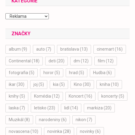
KATEGÓRIE
Kategórie
ZNAČKY
album
(9)
auto
(7)
bratislava
(13)
cinemart
(16)
Continental
(18)
deti
(20)
dm
(12)
film
(12)
fotografia
(5)
horor
(5)
hrad
(5)
Hudba
(6)
ikar
(30)
joj
(5)
kia
(5)
Kino
(30)
kniha
(10)
knihy
(5)
Komédia
(12)
Koncert
(16)
koncerty
(5)
laska
(7)
letisko
(23)
lidl
(14)
markiza
(20)
Muzikál
(8)
narodeniny
(6)
nikon
(7)
novascena
(10)
novinka
(28)
novinky
(6)