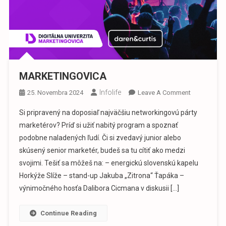
MARKETINGOVICA
Infolife
On
25. Novembra 2024
Leave A Comment
MARKETING
Si pripravený na doposiaľ najväčšiu networkingovú párty
marketérov? Príď si užiť nabitý program a spoznať
podobne naladených ľudí. Či si zvedavý junior alebo
skúsený senior marketér, budeš sa tu cítiť ako medzi
svojimi. Tešiť sa môžeš na: – energickú slovenskú kapelu
Horkýže Slíže – stand-up Jakuba „Zitrona“ Ťapáka –
výnimočného hosťa Dalibora Cicmana v diskusii […]
Continue Reading