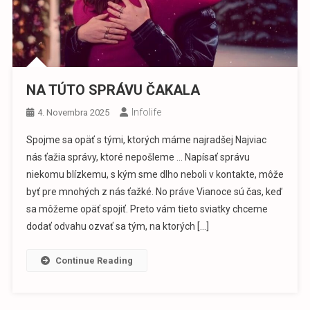
NA TÚTO SPRÁVU ČAKALA
Infolife
4. Novembra 2025
Spojme sa opäť s tými, ktorých máme najradšej Najviac
nás ťažia správy, ktoré nepošleme … Napísať správu
niekomu blízkemu, s kým sme dlho neboli v kontakte, môže
byť pre mnohých z nás ťažké. No práve Vianoce sú čas, keď
sa môžeme opäť spojiť. Preto vám tieto sviatky chceme
dodať odvahu ozvať sa tým, na ktorých […]
Continue Reading