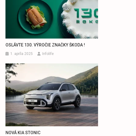
OSLÁVTE 130. VÝROČIE ZNAČKY ŠKODA !
1. apríla 2025
Infolife
NOVÁ KIA STONIC