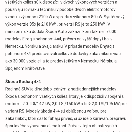
všetkých kolies sú k dispozícii v dvoch výkonových verziách a
používajú rovnakú techniku v podobe dvoch elektromotorov:
vzadu s výkonom 210 kW a vpredu s výkonom 80 kW. Systémový
výkon verzie 85x je 210 kW*, pri verzii RS je to 250 kW*. V
minulom roku dodala Škoda Auto zákazníkom takmer 7 000
modelov Elroq s pohonom 4×4, pričom najvyšší dopyt bol v
Nemecku, Nórsku a Švajčiarsku. V prípade modelov Enyaq s
pohonom 4×4 predstavovali celkové dodávky zákazníkom viac
ako 30 000 vozidiel, a to predovšetkým v Nemecku, Nórsku a
Spojenom kráľovstve.
Škoda Kodiaq 4×4
Rodinné SUV je dlhodobo jedným z najžiadanejších modelov
Škoda s pohonom všetkých kolies, ktorý je k dispozícii v spojení s
motormi 2,0 TDI/142 kW, 2,0 TSI/150 kW a tiež 2,0 TSI/195 kW pre
variant RS. Modely Škoda 4×4 sú obľúbenou voľbou pre
zákazníkov, ktorí často ťahajú príves, či už ide o karavan, prepravu
športového vybavenia alebo koní. Práve v tejto oblasti vyniká