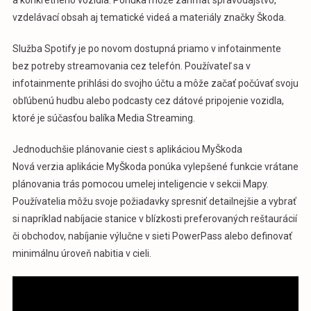
vzdelávací obsah aj tematické videá a materiály značky Škoda.
Služba Spotify je po novom dostupná priamo v infotainmente
bez potreby streamovania cez telefón. Používateľ sa v
infotainmente prihlási do svojho účtu a môže začať počúvať svoju
obľúbenú hudbu alebo podcasty cez dátové pripojenie vozidla,
ktoré je súčasťou balíka Media Streaming.
Jednoduchšie plánovanie ciest s aplikáciou MyŠkoda
Nová verzia aplikácie MyŠkoda ponúka vylepšené funkcie vrátane
plánovania trás pomocou umelej inteligencie v sekcii Mapy.
Používatelia môžu svoje požiadavky spresniť detailnejšie a vybrať
si napríklad nabíjacie stanice v blízkosti preferovaných reštaurácií
či obchodov, nabíjanie výlučne v sieti PowerPass alebo definovať
minimálnu úroveň nabitia v cieli.