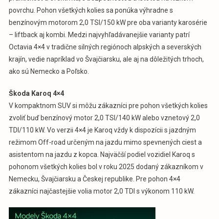
povrchu. Pohon všetkých kolies sa ponúka výhradne s
benzínovým motorom 2,0 TSI/150 kW pre oba varianty karosérie
– liftback aj kombi. Medzi najvyhľadávanejšie varianty patrí
Octavia 4×4 v tradične silných regiónoch alpských a severských
krajín, vedie napríklad vo Švajčiarsku, ale aj na dôležitých trhoch,
ako sú Nemecko a Poľsko.
Škoda Karoq 4×4
V kompaktnom SUV si môžu zákazníci pre pohon všetkých kolies
zvoliť buď benzínový motor 2,0 TSI/140 kW alebo vznetový 2,0
TDI/110 kW. Vo verzii 4×4 je Karoq vždy k dispozícii s jazdným
režimom Off-road určeným na jazdu mimo spevnených ciest a
asistentom na jazdu z kopca. Najväčší podiel vozidiel Karoq s
pohonom všetkých kolies bol v roku 2025 dodaný zákazníkom v
Nemecku, Švajčiarsku a Českej republike. Pre pohon 4×4
zákazníci najčastejšie volia motor 2,0 TDI s výkonom 110 kW.