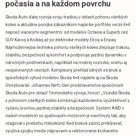
počasia a na každom povrchu
Škoda Auto ďalej rozvíja svoju tradíciu v oblasti pohonu všetkých
kolies a aktuálne ponúka zákazníkom najširšie portfólio verzií 4×4
naprieč viacerými segmentmi: od modelov Octavia a Superb cez
SUV Karoq a Kodiaq až po elektrické modely Elroq a Enyaq.
Najmodernejšia technika pohonu všetkých kolies zlepšuje trakciu,
stabilitu, bezpečnosť aj komfort a podporuje jazdnú dynamiku v
náročných podmienkach, napríklad na mokrej vozovke, snehu aj
nespevnených cestách. Komplexný prehľad silných stránok a
špecifických výhod modelov Škoda 4×4 nájdete aj na Škoda
Storyboarde. Johannes Neft, člen predstavenstva spoločnosti
Škoda Auto pre oblasť Technického vývoja, hovorí: „Vozidlá Škoda
s pohonom všetkých kolies kombinujú každodennú využiteľnosť s
vyššou úrovňou jazdnej stability a bezpečnosti. Systém AWD v
našich modeloch so spaľovacím motorom je navrhnutý tak, aby
reagoval v priebehu milisekúnd. Keď kolesá začnú prekĺzavať,
využíva spojku medzi nápravami a vektorovanie krútiaceho