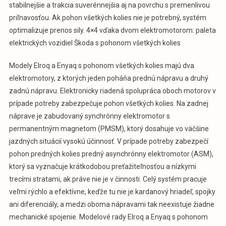
stabilnejšie a trakcia suverénnejšia aj na povrchu s premenlivou
priľnavosťou. Ak pohon všetkých kolies nie je potrebný, systém
optimalizuje prenos sily. 4×4 vďaka dvom elektromotorom: paleta
elektrických vozidiel Škoda s pohonom všetkých kolies
Modely Elroq a Enyaq s pohonom všetkých kolies majú dva
elektromotory, z ktorých jeden poháňa prednú nápravu a druhý
zadnú nápravu. Elektronicky riadená spolupráca oboch motorov v
prípade potreby zabezpečuje pohon všetkých kolies. Na zadnej
náprave je zabudovaný synchrónny elektromotor s
permanentným magnetom (PMSM), ktorý dosahuje vo väčšine
jazdných situácií vysokú účinnosť. V prípade potreby zabezpečí
pohon predných kolies predný asynchrónny elektromotor (ASM),
ktorý sa vyznačuje krátkodobou preťažiteľnosťou a nízkymi
trecími stratami, ak práve nie je v činnosti. Celý systém pracuje
veľmi rýchlo a efektívne, keďže tu nie je kardanový hriadeľ, spojky
ani diferenciály, a medzi oboma nápravami tak neexistuje žiadne
mechanické spojenie. Modelové rady Elroq a Enyaq s pohonom