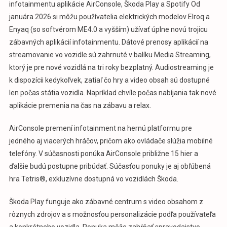
infotainmentu aplikácie AirConsole, Škoda Play a Spotify Od
januára 2026 si môžu používatelia elektrických modelov Elroq a
Enyaq (so softvérom ME4.0 a vyšším) užívať úplne novú trojicu
zábavných aplikácií infotainmentu. Dátové prenosy aplikácií na
streamovanie vo vozidle sú zahrnuté v balíku Media Streaming,
ktorý je pre nové vozidlá na tri roky bezplatný. Audiostreaming je
k dispozícii kedykoľvek, zatiaľ čo hry a video obsah sú dostupné
len počas státia vozidla. Napríklad chvíle počas nabíjania tak nové
aplikácie premenia na čas na zábavu a relax.
AirConsole premení infotainment na hernú platformu pre
jedného aj viacerých hráčov, pričom ako ovládače slúžia mobilné
telefóny. V súčasnosti ponúka AirConsole približne 15 hier a
ďalšie budú postupne pribúdať. Súčasťou ponuky je aj obľúbená
hra Tetris®, exkluzívne dostupná vo vozidlách Škoda.
Škoda Play funguje ako zábavné centrum s video obsahom z
rôznych zdrojov a s možnosťou personalizácie podľa používateľa
a konkrétneho vozidla. Ponuka môže zahŕňať spravodajstvo,