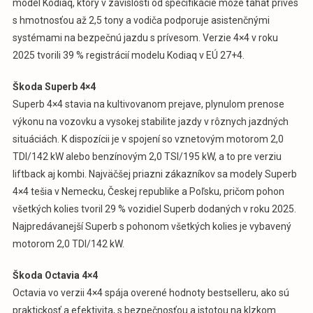
model Kodiaq, ktorý v závislosti od špecifikácie môže ťahať príves
s hmotnosťou až 2,5 tony a vodiča podporuje asistenčnými
systémami na bezpečnú jazdu s prívesom. Verzie 4×4 v roku
2025 tvorili 39 % registrácií modelu Kodiaq v EÚ 27+4.
Škoda Superb 4×4
Superb 4×4 stavia na kultivovanom prejave, plynulom prenose
výkonu na vozovku a vysokej stabilite jazdy v rôznych jazdných
situáciách. K dispozícii je v spojení so vznetovým motorom 2,0
TDI/142 kW alebo benzínovým 2,0 TSI/195 kW, a to pre verziu
liftback aj kombi. Najväčšej priazni zákazníkov sa modely Superb
4×4 tešia v Nemecku, Českej republike a Poľsku, pričom pohon
všetkých kolies tvoril 29 % vozidiel Superb dodaných v roku 2025.
Najpredávanejší Superb s pohonom všetkých kolies je vybavený
motorom 2,0 TDI/142 kW.
Škoda Octavia 4×4
Octavia vo verzii 4×4 spája overené hodnoty bestselleru, ako sú
praktickosť a efektivita, s bezpečnosťou a istotou na klzkom