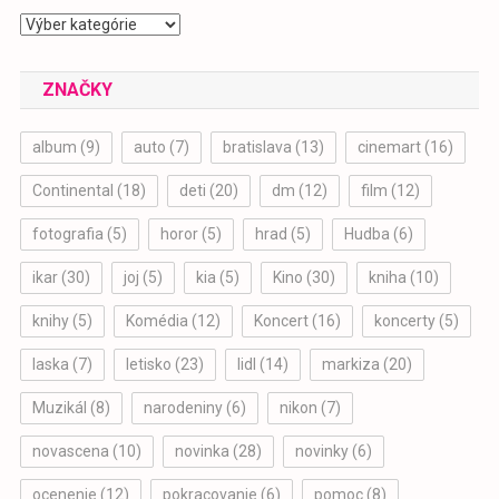
Kategórie
ZNAČKY
album
(9)
auto
(7)
bratislava
(13)
cinemart
(16)
Continental
(18)
deti
(20)
dm
(12)
film
(12)
fotografia
(5)
horor
(5)
hrad
(5)
Hudba
(6)
ikar
(30)
joj
(5)
kia
(5)
Kino
(30)
kniha
(10)
knihy
(5)
Komédia
(12)
Koncert
(16)
koncerty
(5)
laska
(7)
letisko
(23)
lidl
(14)
markiza
(20)
Muzikál
(8)
narodeniny
(6)
nikon
(7)
novascena
(10)
novinka
(28)
novinky
(6)
ocenenie
(12)
pokracovanie
(6)
pomoc
(8)