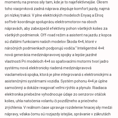
momentu na prenos sily tam, kde je to najefektívnejšie. Okrem
toho viacprvková zadná náprava zlepšuje komfort jazdy, najmä
pri nízkej trakcii. V plne elektrických modeloch Enyaq a Elroq
softvér koordinuje spoluprácu elektromotorov na oboch
nápravách, aby zabezpečil efektívny pohon všetkých kolies za
všetkých podmienok. Off-road režim a asistent na jazdu z kopca
sú ďalšími funkciami našich modelov Škoda 4×4, ktoré v
náročných podmienkach podporujú vodiča.“ Inteligentné 4×4:
nová generácia medzinápravovej spojky a lepšie jazdné
vlastnosti Pri modeloch 4×4 so spaľovacími motormi tvorí jadro
systému nová elektronicky riadená medzinápravová
viaclamelová spojka, ktorá je plne integrovaná s elektronickými a
asistenčnými systémami vozidla. Systém pohonu 4×4 je úplne
samočinný a dokáže reagovať veľmi rýchlo a plynulo. Riadiaca
elektronika priebežne vyhodnocuje údaje zo senzorov otáčok
kolies, uhla natočenia volantu či pozdĺžneho a priečneho
zrýchlenia. V reálnom čase upravuje rozdelenie hnacej sily medzi
nápravy, vďaka čomu sú rozjazdy istejšie, správanie v zákrutách