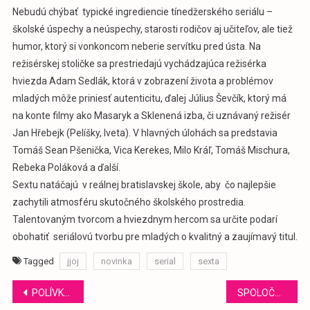
Nebudú chýbať typické ingrediencie tínedžerského seriálu –
školské úspechy a neúspechy, starosti rodičov aj učiteľov, ale tiež
humor, ktorý si vonkoncom neberie servítku pred ústa. Na
režisérskej stoličke sa prestriedajú vychádzajúca režisérka
hviezda Adam Sedlák, ktorá v zobrazení života a problémov
mladých môže priniesť autenticitu, ďalej Július Ševčík, ktorý má
na konte filmy ako Masaryk a Sklenená izba, či uznávaný režisér
Jan Hřebejk (Pelíšky, Iveta). V hlavných úlohách sa predstavia
Tomáš Sean Pšenička, Vica Kerekes, Milo Kráľ, Tomáš Mischura,
Rebeka Poláková a ďalší.
Sextu natáčajú v reálnej bratislavskej škole, aby čo najlepšie
zachytili atmosféru skutočného školského prostredia.
Talentovaným tvorcom a hviezdnym hercom sa určite podarí
obohatiť seriálovú tvorbu pre mladých o kvalitný a zaujímavý titul.
Tagged
jjoj
novinka
serial
sexta
Navigácia
POLÍVKA A DONUTIL ZNOVA SPOLU NA PLÁTNE
SPOLOČNOSŤ NIKON PREDSTAVUJE NOVÝ FULL FRAME FOTOAPARÁT Z5II