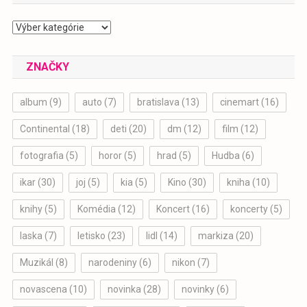
Kategórie
ZNAČKY
album
(9)
auto
(7)
bratislava
(13)
cinemart
(16)
Continental
(18)
deti
(20)
dm
(12)
film
(12)
fotografia
(5)
horor
(5)
hrad
(5)
Hudba
(6)
ikar
(30)
joj
(5)
kia
(5)
Kino
(30)
kniha
(10)
knihy
(5)
Komédia
(12)
Koncert
(16)
koncerty
(5)
laska
(7)
letisko
(23)
lidl
(14)
markiza
(20)
Muzikál
(8)
narodeniny
(6)
nikon
(7)
novascena
(10)
novinka
(28)
novinky
(6)