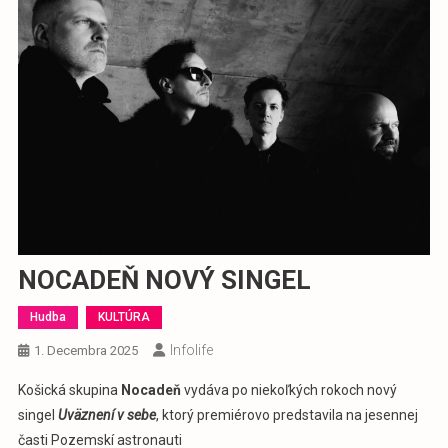
NOCADEŇ NOVÝ SINGEL
Hudba
KULTÚRA
Infolife
1. Decembra 2025
Košická skupina
Nocadeň
vydáva po niekoľkých rokoch nový
singel
Uväznení v sebe
, ktorý premiérovo predstavila na jesennej
časti Pozemskí astronauti