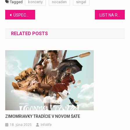
Tagged
koncerty
nocaden
singel
Navigácia
ÚSPECH FIRMY LIDL
LIST NA ROZLÚČKU
v
RELATED POSTS
článku
ZIMOMRIAVKY TRADÍCIE V NOVOM ŠATE
18. júna 2025
Infolife