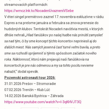
streamovacích platformách:
https://wmcz.lnk.to/NocadenUvazneniVSebe
V éteri singel premiérovo zaznel 17. novembra exkluzívne v rádiu
Expres a na prelome januára a februára sa znova prenesie do
hudobných klubov. Tentokrát Nocadeň navštívia mestá, v ktorých
dlhšie nehrali.
„Hlad fanúšikov po našej hudbe nás prinútil zamyslieť
sa nad tým, či by sme koncept týchto koncertov nepriniesli aj do
ďalších miest. Nás samých jesenná časť turné veľmi bavila, a preto
sme sa rozhodli spríjemniť si týmto spôsobom začiatok nového
roka. Náklonnosť, ktorú nám prejavujú naši fanúšikovia na
koncertoch je pre nás odmenou a my sa tohto pocitu nevieme
nabažiť,“
dodal spevák.
Pozemskí astronauti tour 2026:
31.01.2026 Prešov – Stromoradie
07.02.2026 Trenčín – Klub Lúč
14.02.2026 Banská Bystrica – Záhrada
https://www.youtube.com/watch?v=l-3qKHVJT3Q