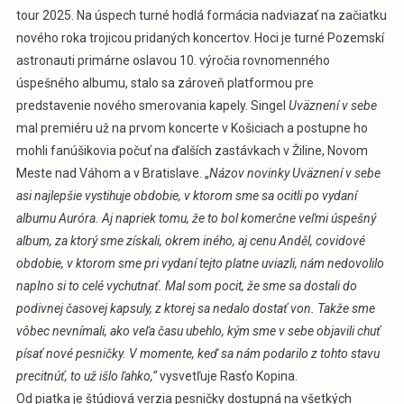
tour 2025. Na úspech turné hodlá formácia nadviazať na začiatku
nového roka trojicou pridaných koncertov. Hoci je turné Pozemskí
astronauti primárne oslavou 10. výročia rovnomenného
úspešného albumu, stalo sa zároveň platformou pre
predstavenie nového smerovania kapely. Singel
Uväznení v sebe
mal premiéru už na prvom koncerte v Košiciach a postupne ho
mohli fanúšikovia počuť na ďalších zastávkach v Žiline, Novom
Meste nad Váhom a v Bratislave. „
Názov novinky Uväznení v sebe
asi najlepšie vystihuje obdobie, v ktorom sme sa ocitli po vydaní
albumu Auróra. Aj napriek tomu, že to bol komerčne veľmi úspešný
album, za ktorý sme získali, okrem iného, aj cenu Anděl, covidové
obdobie, v ktorom sme pri vydaní tejto platne uviazli, nám nedovolilo
naplno si to celé vychutnať. Mal som pocit, že sme sa dostali do
podivnej časovej kapsuly, z ktorej sa nedalo dostať von. Takže sme
vôbec nevnímali, ako veľa času ubehlo, kým sme v sebe objavili chuť
písať nové pesničky. V momente, keď sa nám podarilo z tohto stavu
precitnúť, to už išlo ľahko,“
vysvetľuje Rasťo Kopina.
Od piatka je štúdiová verzia pesničky dostupná na všetkých