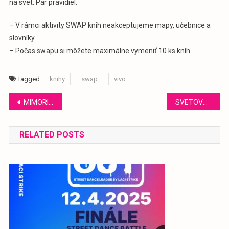
na svet. Pár pravidiel:
– V rámci aktivity SWAP kníh neakceptujeme mapy, učebnice a
slovníky.
– Počas swapu si môžete maximálne vymeniť 10 ks kníh.
Tagged
knihy
swap
vivo
Navigácia
MIMORIADNA VÝSTAVA – EUGEN ZA MASKOU PRINCA
SVETOVÝ DEŇ VODY
v
RELATED POSTS
článku