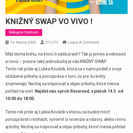
KNIŽNÝ SWAP VO VIVO !
Nákupné Centrum
Infolife
On
14. Marca 2025
Leave A Comment
KNIŽNÝ
Máš doma knihu, na ktorú ti sadá prach? Tak ju prines a odnesieš
SWAP
si novú – presne taký jednoduchý je náš KNIŽNÝ SWAP.
VO
Tento rok príde aj Ľubka Kováčik, ktorá sa s nami podelí o svoje
VIVO
obľúbené príbehy a porozpráva o tom, čo pre ňu knihy
!
znamenajú. Nechaj sa inšpirovať a objav príbehy, ktoré menia
pohľad na svet.
Nájdeš nás oproti Reserved, v piatok 14.3. od
10:00 do 18:00.
Tento rok príde aj
Ľu
bka Kováčik
s ktorou sa budeš môcť
porozprávať o knihách, vymeniť si recenzie a názory, alebo rovno
aj knihy. Nechaj sa inšpirovať a objav príbehy, ktoré menia pohľad