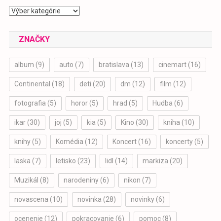
Kategórie
ZNAČKY
album
(9)
auto
(7)
bratislava
(13)
cinemart
(16)
Continental
(18)
deti
(20)
dm
(12)
film
(12)
fotografia
(5)
horor
(5)
hrad
(5)
Hudba
(6)
ikar
(30)
joj
(5)
kia
(5)
Kino
(30)
kniha
(10)
knihy
(5)
Komédia
(12)
Koncert
(16)
koncerty
(5)
laska
(7)
letisko
(23)
lidl
(14)
markiza
(20)
Muzikál
(8)
narodeniny
(6)
nikon
(7)
novascena
(10)
novinka
(28)
novinky
(6)
ocenenie
(12)
pokracovanie
(6)
pomoc
(8)