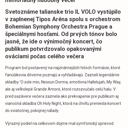
Svetoznáme talianske trio IL VOLO vystúpilo
v zaplnenej Tipos Aréna spolu s orchestrom
Bohemian Symphony Orchestra Prague a
špeciálnymi hosťami. Od prvých tónov bolo
jasné, že ide o výnimočný koncert, čo
publikum potvrdzovalo opakovanými
ováciami počas celého večera
Program bol postavený na najznámejších hitoch formácie, ktoré
fanúšikovia dôverne poznajú a vyhľadávajú. Zazneli legendárne
skladby ’O sole mio, Nessun Dorma, emotívna Hallelujah, My Way,
ale aj veľkolepé Grande Amore, ktoré rozozvučalo celú halu. V
pred sazávere večera zaznela ako prekvapenie pre publikum aj
vianočná skladba Oh Holy Night, ktorá na chvíľu preniesla koncert
do sviatočnej, pokojnej nálady.
Výrazný podiel na celkovom dojme mal symfonický sprievod.