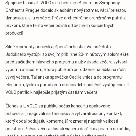
Spojenie hlasov IL VOLO s orchestrom Bohemian Symphony
Orchestra Prague dodalo skladbám nový rozmer, väčší priestor,
dynamiku a silu emócie. Práve orchestrálne aranžmány patrili k
prvkom, ktoré tento večer odlíšili od bežných koncertných
produkcií.
Silné momenty priniesli aj špeciálni hostia. Violončelista
Jodokcello vystúpil so svojím približne 20-minútovým sólom ešte
pred začiatkom hlavného programu a už v úvode večera vytvoril
výbornú atmosféru, ktorá publikum prirodzene naladila na ďalší
vývoj večera. Talianska speváčka Cecille vniesla do programu
eleganciu, lyriku a prirodzenú emóciu. Ich spoločné vystúpenie s IL
VOLO patrilo k najlepšie prijatým častiam večera.
Členovia IL VOLO sa publiku počas koncertu opakovane
prihovárali, reagovali na fanúšikov a vytvárali osobný kontakt,
ktorý dodal podujatiu komornejší rozmer aj napriek veľkosti
priestoru. Počas večera dostali viacero darčekov priamo na pódiu,