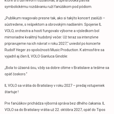
ktoré si s úsmevom rozbaľovali, a úplná bodka patrila
symbolickému rozdávaniu ruží fanúšikom pod pódiom.
„Publikum reagovalo presne tak, ako si takýto koncert zaslúži –
sústredene, s rešpektom a obrovským nadšením. Spojenie IL
VOLO, orchestra a hostí fungovalo výborne a výsledkom bol
mimoriadne kvalitný hudobný večer. Už teraz sa intenzívne
pripravujeme na ich návrat v roku 2027,“ uviedol po koncerte
Rudolf Heger zo spoločnosti Music Production. K atmosfére sa
vyjadril aj člen IL VOLO Gianluca Ginoble:
„Bola to úžasná šou, vždy sa dobre cítime v Bratislave a tešíme sa
opäť čoskoro.“
IL VOLO sa vrátia do Bratislavy v roku 2027 – predaj vstupeniek
štartuje !
Pre fanúšikov prichádza výborná správa bez dlhého čakania. IL
VOLO sa do Bratislavy vrátia už 22. októbra 2027, opäť do Tipos