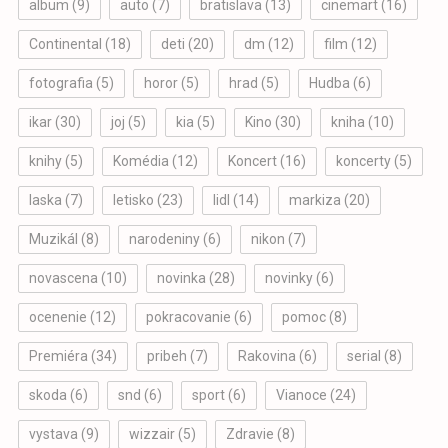
album
(9)
auto
(7)
bratislava
(13)
cinemart
(16)
Continental
(18)
deti
(20)
dm
(12)
film
(12)
fotografia
(5)
horor
(5)
hrad
(5)
Hudba
(6)
ikar
(30)
joj
(5)
kia
(5)
Kino
(30)
kniha
(10)
knihy
(5)
Komédia
(12)
Koncert
(16)
koncerty
(5)
laska
(7)
letisko
(23)
lidl
(14)
markiza
(20)
Muzikál
(8)
narodeniny
(6)
nikon
(7)
novascena
(10)
novinka
(28)
novinky
(6)
ocenenie
(12)
pokracovanie
(6)
pomoc
(8)
Premiéra
(34)
pribeh
(7)
Rakovina
(6)
serial
(8)
skoda
(6)
snd
(6)
sport
(6)
Vianoce
(24)
vystava
(9)
wizzair
(5)
Zdravie
(8)