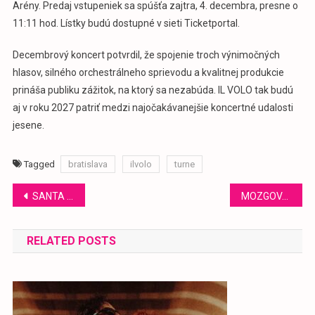
Arény. Predaj vstupeniek sa spúšťa zajtra, 4. decembra, presne o
11:11 hod. Lístky budú dostupné v sieti Ticketportal.
Decembrový koncert potvrdil, že spojenie troch výnimočných
hlasov, silného orchestrálneho sprievodu a kvalitnej produkcie
prináša publiku zážitok, na ktorý sa nezabúda. IL VOLO tak budú
aj v roku 2027 patriť medzi najočakávanejšie koncertné udalosti
jesene.
Tagged
bratislava
ilvolo
turne
Navigácia
SANTA JE OFFLINE
MOZGOVÁ PRÍHODA
v
RELATED POSTS
článku