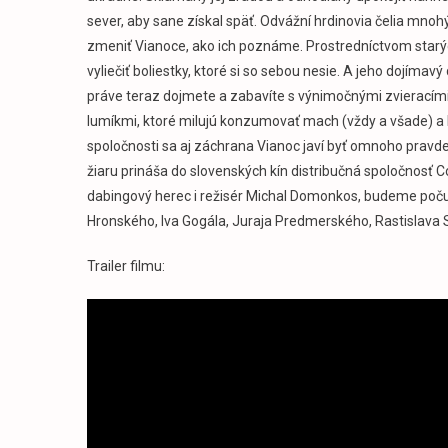
Žia
sever, aby sane získal späť. Odvážní hrdinovia čelia mno
zmeniť Vianoce, ako ich poznáme. Prostredníctvom starých
vyliečiť boliestky, ktoré si so sebou nesie. A jeho dojíma
práve teraz dojmete a zabavíte s výnimočnými zvieracími 
lumíkmi, ktoré milujú konzumovať mach (vždy a všade) a ke
spoločnosti sa aj záchrana Vianoc javí byť omnoho prav
žiaru prináša do slovenských kín distribučná spoločnosť C
dabingový herec i režisér Michal Domonkos, budeme poču
Hronského, Iva Gogála, Juraja Predmerského, Rastislava So
Trailer filmu: