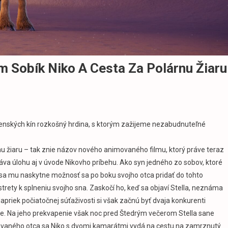
lm Sobík Niko A Cesta Za Polárnu Žiaru
venských kín rozkošný hrdina, s ktorým zažijeme nezabudnuteľné
válal
rnu žiaru – tak znie názov nového animovaného filmu, ktorý práve teraz
movaný
ohráva úlohu aj v úvode Nikovho príbehu. Ako syn jedného zo sobov, ktoré
m
ík
 sa mu naskytne možnosť sa po boku svojho otca pridať do tohto
o
trety k splneniu svojho sna. Zaskočí ho, keď sa objaví Stella, neznáma
esta
apriek počiatočnej súťaživosti si však začnú byť dvaja konkurenti
ane. Na jeho prekvapenie však noc pred Štedrým večerom Stella sane
árnu
evaného otca sa Niko s dvomi kamarátmi vydá na cestu na zamrznutý