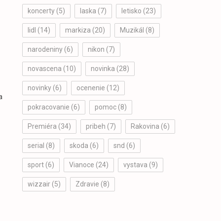
koncerty
(5)
laska
(7)
letisko
(23)
lidl
(14)
markiza
(20)
Muzikál
(8)
narodeniny
(6)
nikon
(7)
novascena
(10)
novinka
(28)
novinky
(6)
ocenenie
(12)
a
pokracovanie
(6)
pomoc
(8)
Premiéra
(34)
pribeh
(7)
Rakovina
(6)
serial
(8)
skoda
(6)
snd
(6)
sport
(6)
Vianoce
(24)
vystava
(9)
wizzair
(5)
Zdravie
(8)