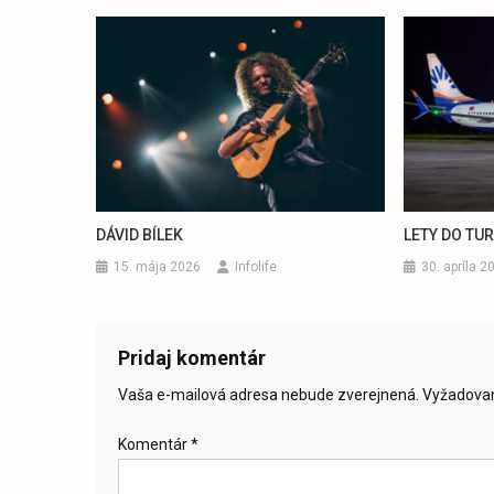
DÁVID BÍLEK
LETY DO TU
15. mája 2026
Infolife
30. apríla 2
Pridaj komentár
Vaša e-mailová adresa nebude zverejnená.
Vyžadovan
Komentár
*