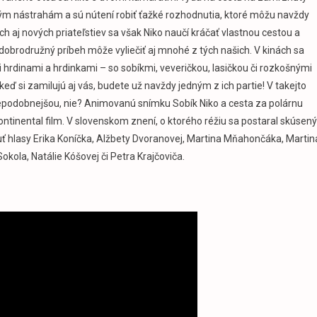
ru
hým nástrahám a sú nútení robiť ťažké rozhodnutia, ktoré môžu navždy
 aj nových priateľstiev sa však Niko naučí kráčať vlastnou cestou a
vý dobrodružný príbeh môže vyliečiť aj mnohé z tých našich. V kinách sa
hrdinami a hrdinkami – so sobíkmi, veveričkou, lasičkou či rozkošnými
ď si zamilujú aj vás, budete už navždy jedným z ich partie! V takejto
depodobnejšou, nie? Animovanú snímku Sobík Niko a cesta za polárnu
ontinental film. V slovenskom znení, o ktorého réžiu sa postaral skúsený
ť hlasy Erika Koníčka, Alžbety Dvoranovej, Martina Mňahončáka, Martin
kola, Natálie Kóšovej či Petra Krajčoviča.