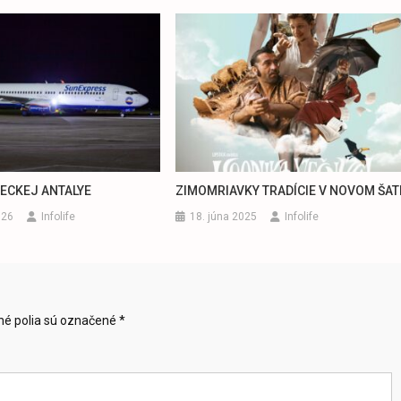
RECKEJ ANTALYE
ZIMOMRIAVKY TRADÍCIE V NOVOM ŠAT
026
Infolife
18. júna 2025
Infolife
é polia sú označené
*