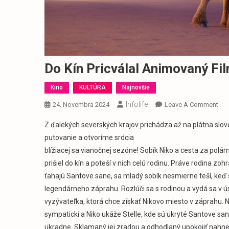
Do Kín Pricválal Animovaný Fi
Kino
KULTÚRA
Najnovšie
Infolife
On
24. Novembra 2024
Leave A Comment
Do
Z ďalekých severských krajov prichádza až na plátna slo
Kín
putovanie a otvoríme srdcia
Pric
blížiacej sa vianočnej sezóne! Sobík Niko a cesta za polá
Ani
prišiel do kín a poteší v nich celú rodinu. Práve rodina z
Fil
Sob
ťahajú Santove sane, sa mladý sobík nesmierne teší, keď
Nik
legendárneho záprahu. Rozlúči sa s rodinou a vydá sa v ús
A C
vyzývateľka, ktorá chce získať Nikovo miesto v záprahu. N
Za
sympatickí a Niko ukáže Stelle, kde sú ukryté Santove s
Pol
ukradne. Sklamaný jej zradou a odhodlaný upokojiť nahn