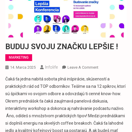
BUDUJ SVOJU ZNAČKU LEPŠIE !
MARKETING
Infolife
On
14. Marca 2025
Leave A Comment
BUDUJ
Čaká ťa jedna nabitá sobota plná inšpirácie, skúseností a
SVOJU
praktických rád od TOP odborníkov. Tešíme sa na 12 spíkrov, ktorí
ZNAČKU
sú špičkami vo svojom odbore a odovzdajú ti cenné know-how.
LEPŠIE
Okrem prednášok ťa čaká zaujímavá panelová diskusia,
!
interaktívny workshop a dokonca aj nahrávanie podcastu naživo.
Áno, odídeš s množstvom praktických tipov! Medzi prednáškami
si doplníš energiu na skvelých coffee breakoch. Čaká ťa lahodné
jedlo a kvalitný kofeínový boost sa postarajú. A ak budeš mať