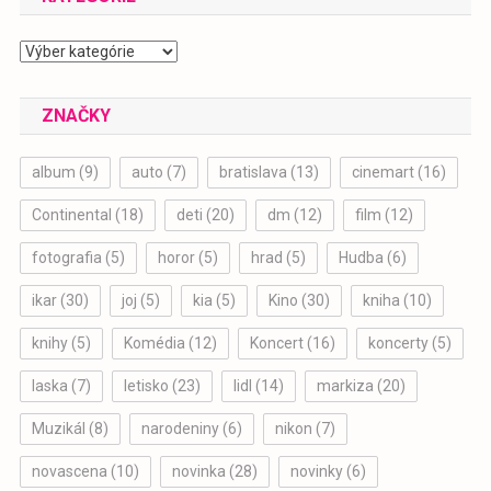
Kategórie
ZNAČKY
album
(9)
auto
(7)
bratislava
(13)
cinemart
(16)
Continental
(18)
deti
(20)
dm
(12)
film
(12)
fotografia
(5)
horor
(5)
hrad
(5)
Hudba
(6)
ikar
(30)
joj
(5)
kia
(5)
Kino
(30)
kniha
(10)
knihy
(5)
Komédia
(12)
Koncert
(16)
koncerty
(5)
laska
(7)
letisko
(23)
lidl
(14)
markiza
(20)
Muzikál
(8)
narodeniny
(6)
nikon
(7)
novascena
(10)
novinka
(28)
novinky
(6)