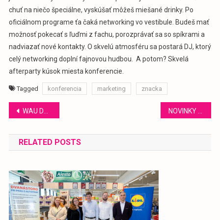
chuť na niečo špeciálne, vyskúšať môžeš miešané drinky. Po
oficiálnom programe ťa čaká networking vo vestibule. Budeš mať
možnosť pokecať s ľuďmi z fachu, porozprávať sa so spíkrami a
nadviazať nové kontakty. O skvelú atmosféru sa postará DJ, ktorý
celý networking doplní fajnovou hudbou. A potom? Skvelá
afterparty kúsok miesta konferencie.
Tagged
konferencia
marketing
znacka
Navigácia
WAU DAYS V AUPARKU
NOVINKY VYDAVATEĽSTVO TATRAN
v
RELATED POSTS
článku