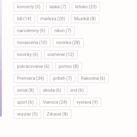
koncerty
(5)
laska
(7)
letisko
(23)
lidl
(14)
markiza
(20)
Muzikál
(8)
narodeniny
(6)
nikon
(7)
novascena
(10)
novinka
(28)
novinky
(6)
ocenenie
(12)
pokracovanie
(6)
pomoc
(8)
Premiéra
(34)
pribeh
(7)
Rakovina
(6)
serial
(8)
skoda
(6)
snd
(6)
sport
(6)
Vianoce
(24)
vystava
(9)
wizzair
(5)
Zdravie
(8)