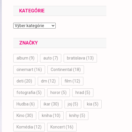
2024
KATEGÓRIE
Kategórie
ZNAČKY
album
(9)
auto
(7)
bratislava
(13)
cinemart
(16)
Continental
(18)
deti
(20)
dm
(12)
film
(12)
fotografia
(5)
horor
(5)
hrad
(5)
Hudba
(6)
ikar
(30)
joj
(5)
kia
(5)
Kino
(30)
kniha
(10)
knihy
(5)
Komédia
(12)
Koncert
(16)