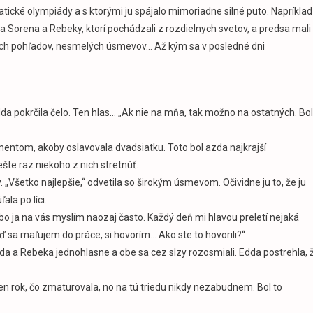
ické olympiády a s ktorými ju spájalo mimoriadne silné puto. Napríklad
ka Sorena a Rebeky, ktorí pochádzali z rozdielnych svetov, a predsa mali
ých pohľadov, nesmelých úsmevov… Až kým sa v posledné dni
 pokrčila čelo. Ten hlas… „Ak nie na mňa, tak možno na ostatných. Bo
amentom, akoby oslavovala dvadsiatku. Toto bol azda najkrajší
šte raz niekoho z nich stretnúť.
 „Všetko najlepšie,“ odvetila so širokým úsmevom. Očividne ju to, že ju
ala po líci.
bo ja na vás myslím naozaj často. Každý deň mi hlavou preletí nejaká
eď sa maľujem do práce, si hovorím… Ako ste to hovorili?“
Edda a Rebeka jednohlasne a obe sa cez slzy rozosmiali. Edda postrehla, 
en rok, čo zmaturovala, no na tú triedu nikdy nezabudnem. Bol to