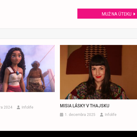
MUŽ NA ÚTEKU
MISIA LÁSKY V THAJSKU
ra 2024
Infolife
1. decembra 2025
Infolife