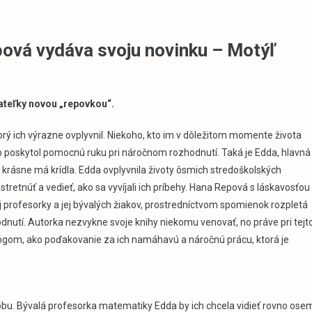
ová vydáva svoju novinku – Motýľ
tateľky novou „repovkou“.
torý ich výrazne ovplyvnil. Niekoho, kto im v dôležitom momente života
o poskytol pomocnú ruku pri náročnom rozhodnutí. Taká je Edda, hlavná
krásne má krídla. Edda ovplyvnila životy ôsmich stredoškolských
 stretnúť a vedieť, ako sa vyvíjali ich príbehy. Hana Repová s láskavosťou
profesorky a jej bývalých žiakov, prostredníctvom spomienok rozpletá
hodnutí. Autorka nezvykne svoje knihy niekomu venovať, no práve pri tejt
gógom, ako poďakovanie za ich namáhavú a náročnú prácu, ktorá je
osobu. Bývalá profesorka matematiky Edda by ich chcela vidieť rovno ose