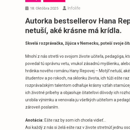
Infolife
18. Októbra 2025
Autorka bestsellerov Hana Rep
netuší, aké krásne má krídla.
Skvelá rozprávačka, žijúca v Nemecku, poteší svoje či
Mnohí z nás stretli vo svojom živote učiteľa, pedagóga, k
povedal tú správnu vetu, vnukol zásadnú myšlienku, aleb
hrdinka nového románu Hany Repovej – Motýľ netuší, aké 
študentov a po rokoch, na sklonku života, ich túži ešte raz
rozprávačským talentom odhaľuje krásny vzťah starnúcej 
ich životné príbehy a objasňuje čitateľovi dôvody ich roz
urobila výnimku a venovala ju všetkých učiteľom a peda
zároveň poslaním.
Anotácia:
Ešte raz by som ich chcela vidieť…
Asi každý z nás si želá ešte raz v živote stretnúť jednu 