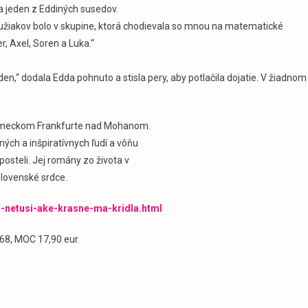
sa jeden z Eddiných susedov.
polužiakov bolo v skupine, ktorá chodievala so mnou na matematické
r, Axel, Soren a Luka.“
en,“ dodala Edda pohnuto a stisla pery, aby potlačila dojatie. V žiadnom
nemeckom Frankfurte nad Mohanom.
ých a inšpiratívnych ľudí a vôňu
posteli. Jej romány zo života v
lovenské srdce.
l-netusi-ake-krasne-ma-kridla.html
68, MOC 17,90 eur.