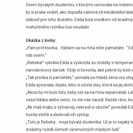
Osem bývalých študentov, s ktorými cestovala na matemat
by si priala vedieť, ako dopadla vášnivá stredoškolská lás
slabosť pre toho druhého. Edda bola svedkom ich kradm
maturitného ročníka čosi neudialo.
Ukážka z knihy:
„Pani profesorka… Hádam sa na mňa ešte pamätáte…“ Edda
nás osem.“
„Rebeka!“ vykríkla Edda a vyskočila zo stoličky s temper
narodeninový darček. Vždy si hovorila, aké pekné by bolo e
„Tak predsa si pamätáte,“ usmiala sa mladá žena cez slzy.
Edda spoznala, dojalo, lebo si utrela slzu, ktorá sa jej skotúľ
„Akosi by mi bolo ľúto, keby ste sa na mňa nepamätali. Le
vaša hláška alebo niečo, čo ste nás naučili. Každé ráno, k
„Ak máš trojku z výtvarnej, nekresli si obočie!“ povedali 
hostia stíchli a sledovali ich výstup.
„Toto je Rebeka… moja bývalá študentka. Už je to nejaký t
zvláštny ročník ôsmich výnimočných mladých ľudí.“