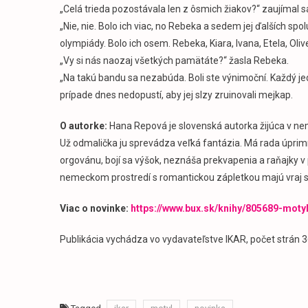
„Celá trieda pozostávala len z ôsmich žiakov?“ zaujímal 
„Nie, nie. Bolo ich viac, no Rebeka a sedem jej ďalších s
olympiády. Bolo ich osem. Rebeka, Kiara, Ivana, Etela, Olive
„Vy si nás naozaj všetkých pamätáte?“ žasla Rebeka.
„Na takú bandu sa nezabúda. Boli ste výnimoční. Každý jed
prípade dnes nedopustí, aby jej slzy zruinovali mejkap.
O autorke:
Hana Repová je slovenská autorka žijúca v 
Už odmalička ju sprevádza veľká fantázia. Má rada úprimn
orgovánu, bojí sa výšok, neznáša prekvapenia a raňajky v 
nemeckom prostredí s romantickou zápletkou majú vraj s
Viac o novinke:
https://www.bux.sk/knihy/805689-moty
Publikácia vychádza vo vydavateľstve IKAR, počet strán 3