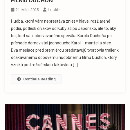
FILMU DUCHOŇ
Infolife
21. Mája 2025
Hudba, ktorá vám neprestáva znieť v hlave, rozžiarené
pódiá, potlesk divákov od Kuby až po Japonsko, ale to, aký
bol, keď sa z obdivovaného speváka Karola Duchoňa po
príchode domov stal jednoducho Karol – manžel a otec.
Dva mesiace pred premiérou predstavujú tvorcovia trailer k
očakávanému dobovému hudobnému filmu Duchoň, ktorý
vzniká pod režisérskou taktovkou […]
Continue Reading