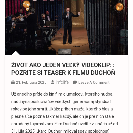
ŽIVOT AKO JEDEN VEĽKÝ VIDEOKLIP: :
POZRITE SI TEASER K FILMU DUCHOŇ
Infolife
On
21. Februára 2025
Leave A Comment
ŽIVOT
Už onedlho príde do kín film o umelcovi, ktorého hudba
AKO
nadchýna poslucháčov všetkých generácií aj štyridsať
JEDEN
rokov po jeho smrti. Ukáže príbeh muža, ktorého hlas a
VEĽKÝ
piesne síce pozná takmer každý, ale on je pre nich stále
VIDEOKLIP:
:
opradený tajomstvom. Film Duchoň uvidíte v kinách už od
POZRITE
31. júla 2025. „Karol Duchoň miloval spev, spoločnosť,