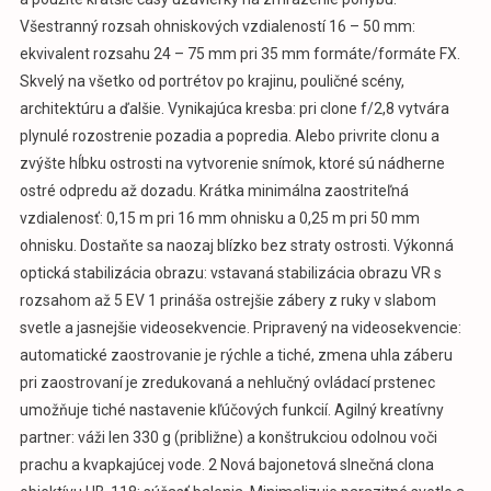
Všestranný rozsah ohniskových vzdialeností 16 – 50 mm:
ekvivalent rozsahu 24 – 75 mm pri 35 mm formáte/formáte FX.
Skvelý na všetko od portrétov po krajinu, pouličné scény,
architektúru a ďalšie. Vynikajúca kresba: pri clone f/2,8 vytvára
plynulé rozostrenie pozadia a popredia. Alebo privrite clonu a
zvýšte hĺbku ostrosti na vytvorenie snímok, ktoré sú nádherne
ostré odpredu až dozadu. Krátka minimálna zaostriteľná
vzdialenosť: 0,15 m pri 16 mm ohnisku a 0,25 m pri 50 mm
ohnisku. Dostaňte sa naozaj blízko bez straty ostrosti. Výkonná
optická stabilizácia obrazu: vstavaná stabilizácia obrazu VR s
rozsahom až 5 EV 1 prináša ostrejšie zábery z ruky v slabom
svetle a jasnejšie videosekvencie. Pripravený na videosekvencie:
automatické zaostrovanie je rýchle a tiché, zmena uhla záberu
pri zaostrovaní je zredukovaná a nehlučný ovládací prstenec
umožňuje tiché nastavenie kľúčových funkcií. Agilný kreatívny
partner: váži len 330 g (približne) a konštrukciou odolnou voči
prachu a kvapkajúcej vode. 2 Nová bajonetová slnečná clona