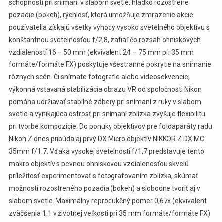
schopnosti pri snímaní v slabom svetle, hladko rozostrené
pozadie (bokeh), rýchlosť, ktorá umožňuje zmrazenie akcie:
používatelia získajú všetky výhody vysoko svetelného objektívu s
konštantnou svetelnosťou f/2,8, zatiaľ čo rozsah ohniskových
vzdialeností 16 – 50 mm (ekvivalent 24 – 75 mm pri 35 mm
formáte/formáte FX) poskytuje všestranné pokrytie na snímanie
rôznych scén. Či snímate fotografie alebo videosekvencie,
výkonná vstavaná stabilizácia obrazu VR od spoločnosti Nikon
pomáha udržiavať stabilné zábery pri snímaní z ruky v slabom
svetle a vynikajúca ostrosť pri snímaní zblízka zvyšuje flexibilitu
pri tvorbe kompozície. Do ponuky objektívov pre fotoaparáty radu
Nikon Z dnes pribúda aj prvý DX Micro objektív NIKKOR Z DX MC
35mm f/1.7. Vďaka vysokej svetelnosti f/1,7 predstavuje tento
makro objektív s pevnou ohniskovou vzdialenosťou skvelú
príležitosť experimentovať s fotografovaním zblízka, skúmať
možnosti rozostreného pozadia (bokeh) a slobodne tvoriť aj v
slabom svetle. Maximálny reprodukčný pomer 0,67x (ekvivalent
zväčšenia 1:1 v životnej veľkosti pri 35 mm formáte/formáte FX)