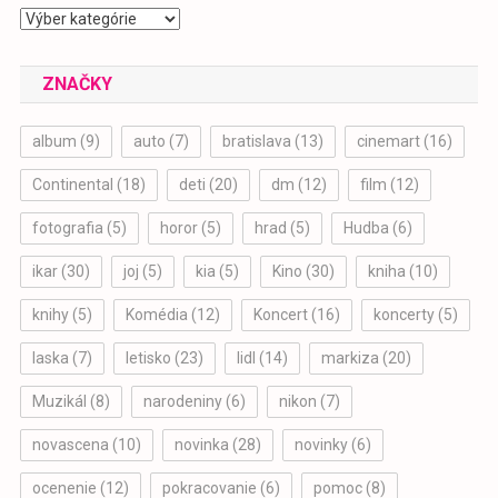
Kategórie
ZNAČKY
album
(9)
auto
(7)
bratislava
(13)
cinemart
(16)
Continental
(18)
deti
(20)
dm
(12)
film
(12)
fotografia
(5)
horor
(5)
hrad
(5)
Hudba
(6)
ikar
(30)
joj
(5)
kia
(5)
Kino
(30)
kniha
(10)
knihy
(5)
Komédia
(12)
Koncert
(16)
koncerty
(5)
laska
(7)
letisko
(23)
lidl
(14)
markiza
(20)
Muzikál
(8)
narodeniny
(6)
nikon
(7)
novascena
(10)
novinka
(28)
novinky
(6)
ocenenie
(12)
pokracovanie
(6)
pomoc
(8)