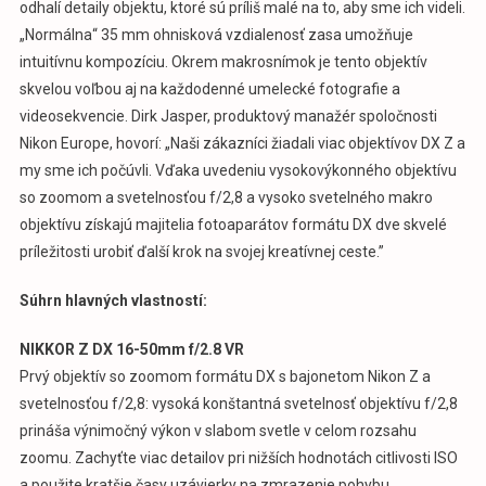
odhalí detaily objektu, ktoré sú príliš malé na to, aby sme ich videli.
„Normálna“ 35 mm ohnisková vzdialenosť zasa umožňuje
intuitívnu kompozíciu. Okrem makrosnímok je tento objektív
skvelou voľbou aj na každodenné umelecké fotografie a
videosekvencie. Dirk Jasper, produktový manažér spoločnosti
Nikon Europe, hovorí: „Naši zákazníci žiadali viac objektívov DX Z a
my sme ich počúvli. Vďaka uvedeniu vysokovýkonného objektívu
so zoomom a svetelnosťou f/2,8 a vysoko svetelného makro
objektívu získajú majitelia fotoaparátov formátu DX dve skvelé
príležitosti urobiť ďalší krok na svojej kreatívnej ceste.”
Súhrn hlavných vlastností:
NIKKOR Z DX 16-50mm f/2.8 VR
Prvý objektív so zoomom formátu DX s bajonetom Nikon Z a
svetelnosťou f/2,8: vysoká konštantná svetelnosť objektívu f/2,8
prináša výnimočný výkon v slabom svetle v celom rozsahu
zoomu. Zachyťte viac detailov pri nižších hodnotách citlivosti ISO
a použite kratšie časy uzávierky na zmrazenie pohybu.