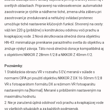
svetlých oblastiach. Pripravený na videosekvencie: automatické
zaostrovanie je rýchle a nádherne tiché, zmena uhla záberu pri
zaostrovaní je zredukovaná a nehlučný ovládací prstenec
umožňuje tiché nastavenie kľúčových funkcií. Stvorený na cesty:
váži len 220 g (približne) s konštrukciou odolnou voči prachu a
kvapkajúcej vode. 2 Nová skrutkovacia slnečná clona objektívu
HN-43: minimalizuje prenikanie parazitného svetla do objektívu a
znižuje výskyt závoja. Táto nová slnečná clona je kompatibilná aj
s objektívmi NIKKOR Z 28mm f/2.8 a NIKKOR Z 40mm f/2.
Poznámky:
1 Stabilizácia obrazu VR v rozsahu 5 EV, meraná v súlade s
normami CIPA pri použití objektívu NIKKOR Z DX 16-50mm f/2.8
VR s fotoaparátom formátu DX a režimom VR fotoaparátu
nastaveným na [Normal]. Merané s priblížením nastaveným na
maximálnu hodnotu.
2 Nie je zaručená úplná odolnosť voči prachu a kvapkajúcej vode
vo všetkých situáciách a za každých podmienok.