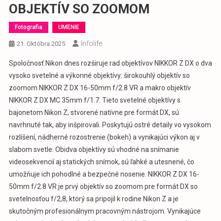
OBJEKTÍV SO ZOOMOM
Fotografia
UMENIE
Infolife
21. Októbra 2025
Spoločnosť Nikon dnes rozširuje rad objektívov NIKKOR Z DX o dva
vysoko svetelné a výkonné objektívy: širokouhlý objektív so
zoomom NIKKOR Z DX 16-50mm f/2.8 VR a makro objektív
NIKKOR Z DX MC 35mm f/1.7. Tieto svetelné objektívy s
bajonetom Nikon Z, stvorené natívne pre formát DX, sú
navrhnuté tak, aby inšpirovali. Poskytujú ostré detaily vo vysokom
rozlíšení, nádherné rozostrenie (bokeh) a vynikajúci výkon aj v
slabom svetle. Obidva objektívy sú vhodné na snímanie
videosekvencií aj statických snímok, sú ľahké a utesnené, čo
umožňuje ich pohodlné a bezpečné nosenie. NIKKOR Z DX 16-
50mm f/2.8 VR je prvý objektív so zoomom pre formát DX so
svetelnosťou f/2,8, ktorý sa pripojil k rodine Nikon Z a je
skutočným profesionálnym pracovným nástrojom. Vynikajúce