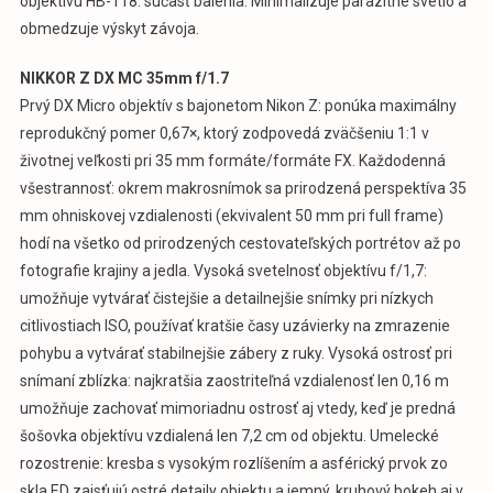
objektívu HB-118: súčasť balenia. Minimalizuje parazitné svetlo a
obmedzuje výskyt závoja.
NIKKOR Z DX MC 35mm f/1.7
Prvý DX Micro objektív s bajonetom Nikon Z: ponúka maximálny
reprodukčný pomer 0,67×, ktorý zodpovedá zväčšeniu 1:1 v
životnej veľkosti pri 35 mm formáte/formáte FX. Každodenná
všestrannosť: okrem makrosnímok sa prirodzená perspektíva 35
mm ohniskovej vzdialenosti (ekvivalent 50 mm pri full frame)
hodí na všetko od prirodzených cestovateľských portrétov až po
fotografie krajiny a jedla. Vysoká svetelnosť objektívu f/1,7:
umožňuje vytvárať čistejšie a detailnejšie snímky pri nízkych
citlivostiach ISO, používať kratšie časy uzávierky na zmrazenie
pohybu a vytvárať stabilnejšie zábery z ruky. Vysoká ostrosť pri
snímaní zblízka: najkratšia zaostriteľná vzdialenosť len 0,16 m
umožňuje zachovať mimoriadnu ostrosť aj vtedy, keď je predná
šošovka objektívu vzdialená len 7,2 cm od objektu. Umelecké
rozostrenie: kresba s vysokým rozlíšením a asférický prvok zo
skla ED zaisťujú ostré detaily objektu a jemný, kruhový bokeh aj v