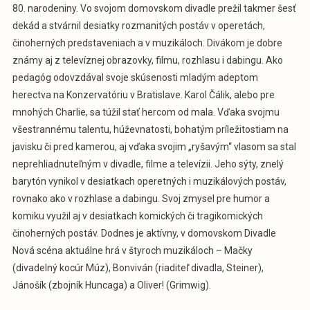
80. narodeniny. Vo svojom domovskom divadle prežil takmer šesť
dekád a stvárnil desiatky rozmanitých postáv v operetách,
činoherných predstaveniach a v muzikáloch. Divákom je dobre
známy aj z televíznej obrazovky, filmu, rozhlasu i dabingu. Ako
pedagóg odovzdával svoje skúsenosti mladým adeptom
herectva na Konzervatóriu v Bratislave. Karol Čálik, alebo pre
mnohých Charlie, sa túžil stať hercom od mala. Vďaka svojmu
všestrannému talentu, húževnatosti, bohatým príležitostiam na
javisku či pred kamerou, aj vďaka svojim „ryšavým“ vlasom sa stal
neprehliadnuteľným v divadle, filme a televízii. Jeho sýty, znelý
barytón vynikol v desiatkach operetných i muzikálových postáv,
rovnako ako v rozhlase a dabingu. Svoj zmysel pre humor a
komiku využil aj v desiatkach komických či tragikomických
činoherných postáv. Dodnes je aktívny, v domovskom Divadle
Nová scéna aktuálne hrá v štyroch muzikáloch – Mačky
(divadelný kocúr Múz), Bonviván (riaditeľ divadla, Steiner),
Jánošík (zbojník Huncaga) a Oliver! (Grimwig).