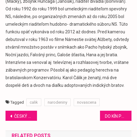
(Mačky), zbojník Huncaga (Jánošík), riaditeľ divadla (Bonviván).
Od roku 1992 do roku 1999 bol umeleckým riaditeľom spevohry
NS, následne, po organizačných zmenách až do roku 2005 bol
umeleckým riaditeľom hudobno- dramatického súboru NS. Túto
funkciu opäť vykonáva od roku 2012 až dodnes. Pred kamerou
debutoval v roku 1963 vo filme Námestie svätej Alžbety, odvtedy
stvárnil množstvo postáv v snímkach ako Pacho hybský zbojník,
Noční jazdci, Falošný princ, Galoše šťastia, Hana a jej bratia.
Intenzívne sa venoval aj televíznej a rozhlasovej tvorbe, vrátane
zábavných programov. Pôsobil aj ako pedagóg herectva na
bratislavskom Konzervatóriu. Karol Čálik je ženatý, má dve
dospelé deti a dvoch na diaľku adoptovaných indických bratov.
Tagged
calik
narodeniny
novascena
Navigácia
ČESKÝ LEV 2025
DO KÍN PRIŠLA ČESKÁ KOMÉDIA DIEVČA OD VEDĽA
v
RELATED POSTS