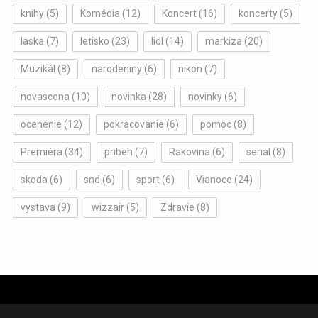
knihy
(5)
Komédia
(12)
Koncert
(16)
koncerty
(5)
laska
(7)
letisko
(23)
lidl
(14)
markiza
(20)
Muzikál
(8)
narodeniny
(6)
nikon
(7)
novascena
(10)
novinka
(28)
novinky
(6)
ocenenie
(12)
pokracovanie
(6)
pomoc
(8)
Premiéra
(34)
pribeh
(7)
Rakovina
(6)
serial
(8)
skoda
(6)
snd
(6)
sport
(6)
Vianoce
(24)
vystava
(9)
wizzair
(5)
Zdravie
(8)