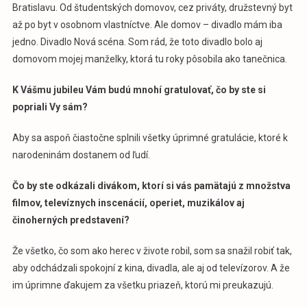
Bratislavu. Od študentských domovov, cez priváty, družstevný byt
až po byt v osobnom vlastníctve. Ale domov – divadlo mám iba
jedno. Divadlo Nová scéna. Som rád, že toto divadlo bolo aj
domovom mojej manželky, ktorá tu roky pôsobila ako tanečnica.
K Vášmu jubileu Vám budú mnohí gratulovať, čo by ste si
popriali Vy sám?
Aby sa aspoň čiastočne splnili všetky úprimné gratulácie, ktoré k
narodeninám dostanem od ľudí.
Čo by ste odkázali divákom, ktorí si vás pamätajú z množstva
filmov, televíznych inscenácií, operiet, muzikálov aj
činoherných predstavení?
Že všetko, čo som ako herec v živote robil, som sa snažil robiť tak,
aby odchádzali spokojní z kina, divadla, ale aj od televízorov. A že
im úprimne ďakujem za všetku priazeň, ktorú mi preukazujú.