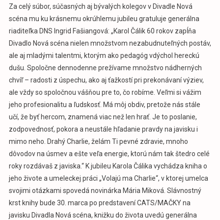
Za celý súbor, súčasných aj bývalých kolegov v Divadle Nová
scéna mu ku krásnemu okrúhlemu jubileu gratuluje generálna
riaditeľka DNS Ingrid Fašiangová: „Karol Čálik 60 rokov zapĺňa
Divadlo Nová scéna nielen množstvom nezabudnuteľných postáv,
ale aj mladými talentmi, ktorým ako pedagóg vdýchol hereckú
dušu. Spoločne dennodenne prežívame množstvo nádherných
chvíľ – radosti z úspechu, ako aj ťažkostí pri prekonávaní výziev,
ale vždy so spoločnou vášňou pre to, čo robíme. Veľmi si vážim
jeho profesionalitu a ľudskosť. Má môj obdiv, pretože nás stále
učí, že byť hercom, znamená viac než len hrať. Je to poslanie,
zodpovednosť, pokora a neustále hľadanie pravdy na javisku i
mimo neho. Drahý Charlie, želám Ti pevné zdravie, mnoho
dôvodov na úsmev a ešte veľa energie, ktorú nám tak štedro celé
roky rozdávaš z javiska.“ K jubileu Karola Čálika vychádza kniha o
jeho živote a umeleckej práci „Volajú ma Charlie“, v ktorej umelca
svojimi otázkami spovedá novinárka Mária Miková. Slávnostný
krst knihy bude 30. marca po predstavení CATS/MAČKY na
javisku Divadla Nová scéna, knižku do života uvedú generálna