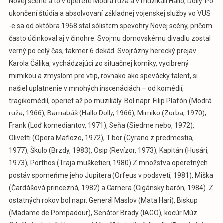
Novej scéne a to v operete Modrá ruža a v muzikáli Hallo, Dolly. Po
ukončení štúdia a absolvovaní základnej vojenskej služby vo VUS
-e sa od októbra 1968 stal sólistom spevohry Novej scény, pričom
často účinkoval aj v činohre. Svojmu domovskému divadlu zostal
verný po celý čas, takmer 6 dekád. Svojrázny herecký prejav
Karola Čálika, vychádzajúci zo situačnej komiky, vycibrený
mimikou a zmyslom pre vtip, rovnako ako spevácky talent, si
našiel uplatnenie v mnohých inscenáciách – od komédií,
tragikomédií, operiet až po muzikály. Bol napr. Filip Plafón (Modrá
ruža, 1966), Barnabáš (Hallo Dolly, 1966), Mimiko (Zorba, 1970),
Frank (Loď komediantov, 1971), Seňa (Siedme nebo, 1972),
Olivetti (Opera Mafiozo, 1972), Tibor (Cyrano z predmestia,
1977), Škulo (Brzdy, 1983), Osip (Revízor, 1973), Kapitán (Husári,
1973), Porthos (Traja mušketieri, 1980).Z množstva operetných
postáv spomeňme jeho Jupitera (Orfeus v podsvetí, 1981), Miška
(Čardášová princezná, 1982) a Carnera (Cigánsky barón, 1984). Z
ostatných rokov bol napr. Generál Maslov (Mata Hari), Biskup
(Madame de Pompadour), Senátor Brady (IAGO), kocúr Múz