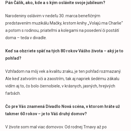
Pán Čálik, ako, kde a s kým oslávite svoje jubileum?
Narodeniny oslávim v nedeľu 30. marca benefičným
predstavením muzikálu Mačky, krstom knihy „Volajú ma Charlie“
a potom s rodinou, priateľmi a kolegami na posedení či postátí
doma – teda v divadle.
Keď sa obzriete späť na tých 80 rokov Vášho života – aký je to
pohľad?
Vzhľadom na môj vek a kvalitu zraku, je ten pohľad rozmazaný.
Ale keď zatvorím oči a zaostrím, tak aj napriek šedému zákalu
vidím aj to, čo bolo čiernobiele, v krásnych, jasných, hrejivých
farbách.
Čo pre Vás znamená Divadlo Nová scéna, v ktorom hráte už
takmer 60 rokov – je to Váš druhý domov?
V živote som mal viac domovov. Od rodnej Trnavy až po