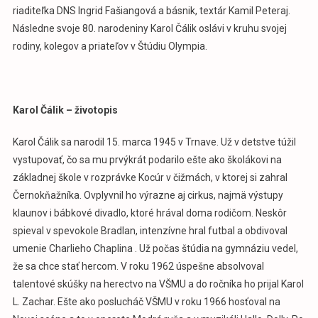
riaditeľka DNS Ingrid Fašiangová a básnik, textár Kamil Peteraj.
Následne svoje 80. narodeniny Karol Čálik oslávi v kruhu svojej
rodiny, kolegov a priateľov v Štúdiu Olympia.
Karol Čálik – životopis
Karol Čálik sa narodil 15. marca 1945 v Trnave. Už v detstve túžil
vystupovať, čo sa mu prvýkrát podarilo ešte ako školákovi na
základnej škole v rozprávke Kocúr v čižmách, v ktorej si zahral
Černokňažníka. Ovplyvnil ho výrazne aj cirkus, najmä výstupy
klaunov i bábkové divadlo, ktoré hrával doma rodičom. Neskôr
spieval v spevokole Bradlan, intenzívne hral futbal a obdivoval
umenie Charlieho Chaplina . Už počas štúdia na gymnáziu vedel,
že sa chce stať hercom. V roku 1962 úspešne absolvoval
talentové skúšky na herectvo na VŠMU a do ročníka ho prijal Karol
L. Zachar. Ešte ako poslucháč VŠMU v roku 1966 hosťoval na