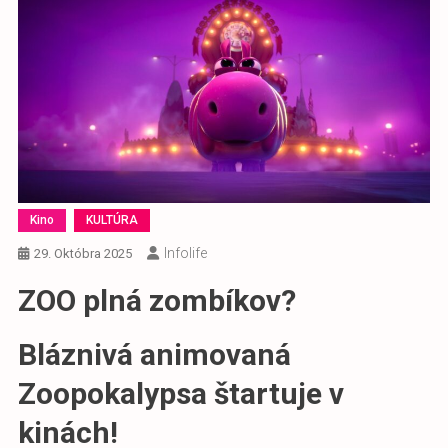
Kino
KULTÚRA
Infolife
29. Októbra 2025
ZOO plná zombíkov?
Bláznivá animovaná
Zoopokalypsa štartuje v
kinách!