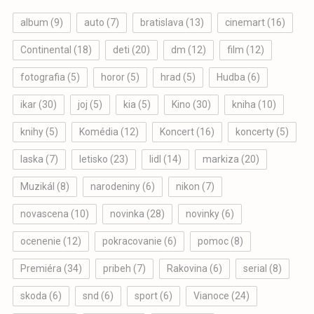
album
(9)
auto
(7)
bratislava
(13)
cinemart
(16)
Continental
(18)
deti
(20)
dm
(12)
film
(12)
fotografia
(5)
horor
(5)
hrad
(5)
Hudba
(6)
ikar
(30)
joj
(5)
kia
(5)
Kino
(30)
kniha
(10)
knihy
(5)
Komédia
(12)
Koncert
(16)
koncerty
(5)
laska
(7)
letisko
(23)
lidl
(14)
markiza
(20)
Muzikál
(8)
narodeniny
(6)
nikon
(7)
novascena
(10)
novinka
(28)
novinky
(6)
ocenenie
(12)
pokracovanie
(6)
pomoc
(8)
Premiéra
(34)
pribeh
(7)
Rakovina
(6)
serial
(8)
skoda
(6)
snd
(6)
sport
(6)
Vianoce
(24)