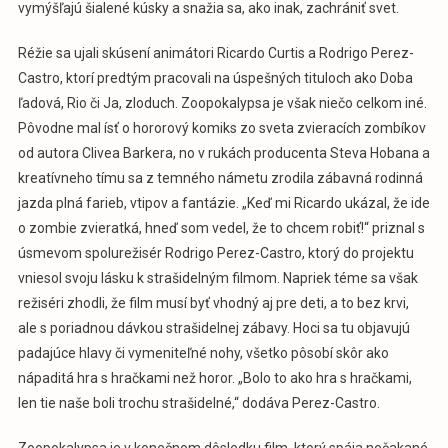
vymýšľajú šialené kúsky a snažia sa, ako inak, zachrániť svet.
Réžie sa ujali skúsení animátori Ricardo Curtis a Rodrigo Perez-
Castro, ktorí predtým pracovali na úspešných tituloch ako Doba
ľadová, Rio či Ja, zloduch. Zoopokalypsa je však niečo celkom iné.
Pôvodne mal ísť o hororový komiks zo sveta zvieracích zombíkov
od autora Clivea Barkera, no v rukách producenta Steva Hobana a
kreatívneho tímu sa z temného námetu zrodila zábavná rodinná
jazda plná farieb, vtipov a fantázie. „Keď mi Ricardo ukázal, že ide
o zombie zvieratká, hneď som vedel, že to chcem robiť!“ priznal s
úsmevom spolurežisér Rodrigo Perez-Castro, ktorý do projektu
vniesol svoju lásku k strašidelným filmom. Napriek téme sa však
režiséri zhodli, že film musí byť vhodný aj pre deti, a to bez krvi,
ale s poriadnou dávkou strašidelnej zábavy. Hoci sa tu objavujú
padajúce hlavy či vymeniteľné nohy, všetko pôsobí skôr ako
nápaditá hra s hračkami než horor. „Bolo to ako hra s hračkami,
len tie naše boli trochu strašidelné,“ dodáva Perez-Castro.
Zoopokalypsa je v konečnom dôsledku film, ktorý spája nečakané