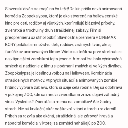
Slovenskí diváci sa majú na čo tešiť! Do kín prišla nová animovaná
komédia Zoopokalypsa, ktorá je ako stvorená na halloweenské
kino pre deti, rodičov aj všetkých, ktorí milujú bláznivé príbehy,
zvieratká a trochu iný druh strašidelnej zábavy. Film si
predpremiéru už stihol odbiť. Slávnostná premiéra v CINEMAX
BORY prilákala množstvo detí, rodičov, známych tvári, ale aj
fanúšikov animovaných filmov. Všetci sa tešili na prvé stretnutie s
najvtipnejšími zombíkmi tejto jesene. Atmosféra bola výnimočná,
smiech aj nadšenie z filmu si podmanil malých aj veľkých divákov.
Zoopokalypsa je ideálnou voľbou na Halloween. Kombinácia
strašidelných motívov, vtipných situácií a animovaných zombie
hrdinov vytvára zábavu, ktorú si užije celá rodina. Dej sa odohráva
v pokojnej ZOO, kde sa medzi zvieratkami zrazu objaví záhadný
vírus. Výsledok? Zvieratá sa menia na zombíkov! Ale žiadny
strach. Nie sú krvilační, skôr nešikovní, vtipní a trochu roztomilí.
Príbeh sa rozvíja ako akčná, strašidelná, ale zároveň hravá a
nápaditá komédia, v ktorej sa zombíci naháňajú po ZOO,