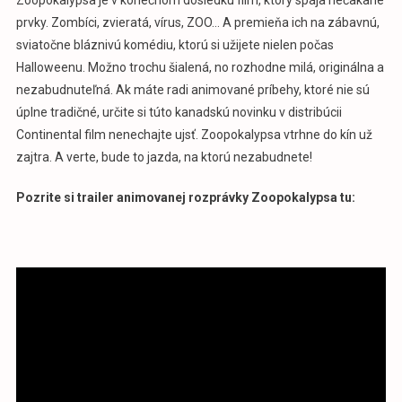
prvky. Zombíci, zvieratá, vírus, ZOO… A premieňa ich na zábavnú,
sviatočne bláznivú komédiu, ktorú si užijete nielen počas
Halloweenu. Možno trochu šialená, no rozhodne milá, originálna a
nezabudnuteľná. Ak máte radi animované príbehy, ktoré nie sú
úplne tradičné, určite si túto kanadskú novinku v distribúcii
Continental film nenechajte ujsť. Zoopokalypsa vtrhne do kín už
zajtra. A verte, bude to jazda, na ktorú nezabudnete!
Pozrite si trailer animovanej rozprávky Zoopokalypsa tu: