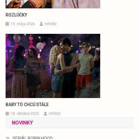
ROZLÚČKY
15. mája 2026
Infolife
BABY TO CHCÚ STÁLE
18. októbra 2025
Infolife
NOVINKY
SERIÁL ROBIN HOOD